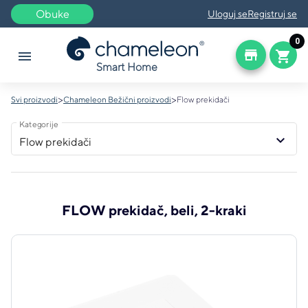
Obuke
Uloguj se
Registruj se
0
store
menu
shopping_cart
Smart Home
>
>
Svi proizvodi
Chameleon Bežični proizvodi
Flow prekidači
Kategorije
keyboard_arrow_down
Flow prekidači
FLOW prekidač, beli, 2-kraki