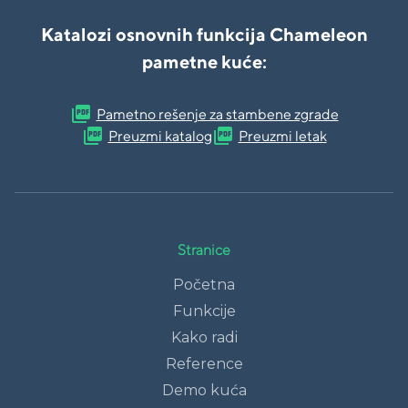
Katalozi osnovnih funkcija Chameleon
pametne kuće:
picture_as_pdf
Pametno rešenje za stambene zgrade
picture_as_pdf
picture_as_pdf
Preuzmi katalog
Preuzmi letak
Stranice
Početna
Funkcije
Kako radi
Reference
Demo kuća