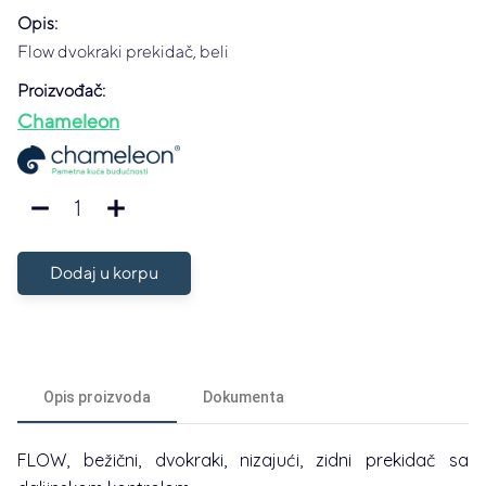
Opis:
Flow dvokraki prekidač, beli
Proizvođač:
Chameleon
1
remove
add
Dodaj u korpu
Opis proizvoda
Dokumenta
FLOW, bežični, dvokraki, nizajući, zidni prekidač sa