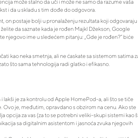
encija može stalno da uči i može ne samo da razume vaša
ekst i da u skladu s tim dođe do odgovora.
t, on postaje bolji u pronalaženju rezultata koji odgovaraju
želite da saznate kada je rođen Majkl Džekson, Google
ete njegovo ime u sledećem pitanju: „Gde je rođen?“ biće
čati kao neka smetnja, ali ne ćaskate sa sistemom satima z
o što sama tehnologija radi glatko i efikasno.
lakši je za kontrolu od Apple HomePod-a, ali što se tiče
e. Ovo je, međutim, opravdano s obzirom na cenu. Ako ste
 opcija za vas (za to se potrebni veliki-skupi sistemi kao š
nikacija sa digitalnim asistentom i jasnoća zvuka njegovih