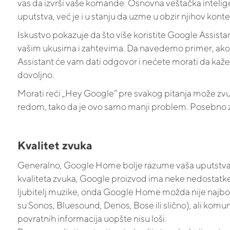
vas da izvrši vaše komande. Osnovna veštačka intelig
uputstva, već je i u stanju da uzme u obzir njihov kont
Iskustvo pokazuje da što više koristite Google Assistan
vašim ukusima i zahtevima. Da navedemo primer, ako 
Assistant će vam dati odgovor i nećete morati da kaž
dovoljno.
Morati reći „Hey Google“ pre svakog pitanja može zvu
redom, tako da je ovo samo manji problem. Posebno zat
Kvalitet zvuka
Generalno, Google Home bolje razume vaša uputstva i 
kvaliteta zvuka, Google proizvod ima neke nedostatk
ljubitelj muzike, onda Google Home možda nije najbolja
su Sonos, Bluesound, Denos, Bose ili slično), ali komu
povratnih informacija uopšte nisu loši.