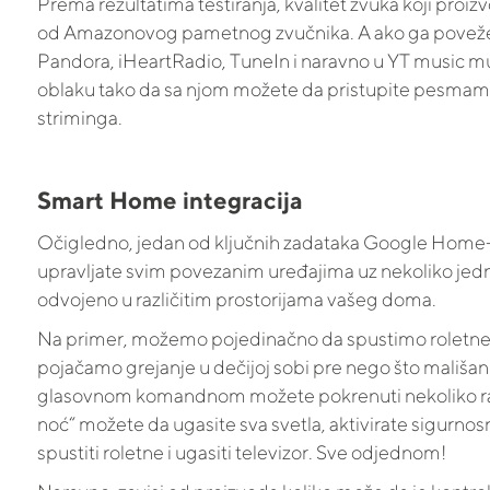
Prema rezultatima testiranja, kvalitet zvuka koji proizv
od Amazonovog pametnog zvučnika. A ako ga povežete
Pandora, iHeartRadio, TuneIn i naravno u YT music mu
oblaku tako da sa njom možete da pristupite pesmama 
striminga.
Smart Home integracija
Očigledno, jedan od ključnih zadataka Google Hom
upravljate svim povezanim uređajima uz nekoliko jed
odvojeno u različitim prostorijama vašeg doma.
Na primer, možemo pojedinačno da spustimo roletne 
pojačamo grejanje u dečijoj sobi pre nego što mališani
glasovnom komandnom možete pokrenuti nekoliko r
noć“ možete da ugasite sva svetla, aktivirate sigurnos
spustiti roletne i ugasiti televizor. Sve odjednom!