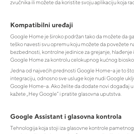
zvučnika ili možete da koristite svoju aplikaciju koja ra
Kompatibilni uređaji
Google Home je široko podržan tako da možete da ga kor
teško navesti svu opremu koju možete da povežete na n
bezbednosti, kontrolne jedinice za grejanje, hlađenje 
Google Home za kontrolu celokupnog kućnog bioskopa
Jedna od najvećih prednosti Google Home-a je to što
integraciju, odnosno sve usluge koje nudi Google ukl
Google Home-a. Ako želite da dodate novi događaj u svo
kažete „Hey Google“ i pratite glasovna uputstva.
Google Assistant i glasovna kontrola
Tehnologija koja stoji iza glasovne kontrole pametnog