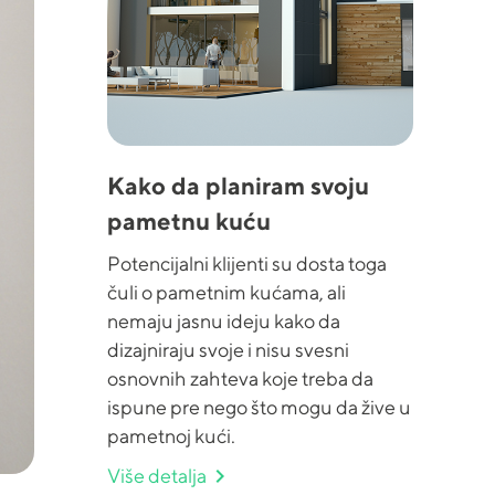
Kako da planiram svoju
pametnu kuću
Potencijalni klijenti su dosta toga
čuli o pametnim kućama, ali
nemaju jasnu ideju kako da
dizajniraju svoje i nisu svesni
osnovnih zahteva koje treba da
ispune pre nego što mogu da žive u
pametnoj kući.
chevron_right
Više detalja