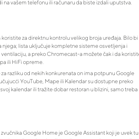
di na vašem telefonu ili računaru da biste izdali uputstva.
istite za direktnu kontrolu velikog broja uređaja. Bilo bi
jega; lista uključuje kompletne sisteme osvetljenja i
i ventilaciju, a preko Chromecast-a možete čak i da koristit
 ili HiFi opreme.
 za razliku od nekih konkurenata on ima potpunu Google
jučujucći YouTube, Mape ili Kalendar su dostupne preko
j kalendar ili tražite dobar restoran u blizini, samo treba
 zvučnika Google Home je Google Assistant koji je uvek tu