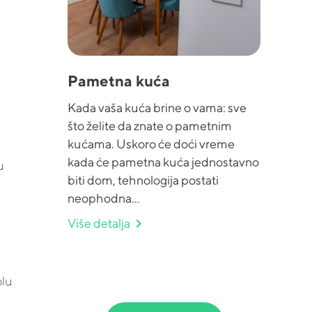
Pametna kuća
Kada vaša kuća brine o vama: sve
što želite da znate o pametnim
kućama. Uskoro će doći vreme
kada će pametna kuća jednostavno
u
biti dom, tehnologija postati
neophodna...
chevron_right
Više detalja
olu