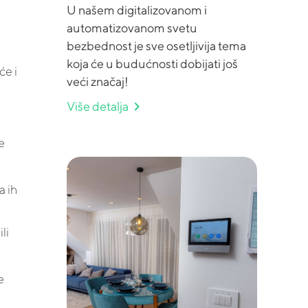
U našem digitalizovanom i
automatizovanom svetu
bezbednost je sve osetljivija tema
koja će u budućnosti dobijati još
će i
veći značaj!
chevron_right
Više detalja
e
a ih
li
e