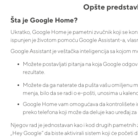
Opšte predstav
Šta je Google Home?
Ukratko, Google Home je pametni zvučnik koji se kont
ispunjen je životom pomoću Google Assistant-a, vlas
Google Assistant je veštačka inteligencija sa kojom
Možete postavljati pitanja na koja Google odgova
rezultate.
Možete da ga naterate da pušta vašu omiljenu mu
menja, bilo da se radi o e-pošti, unosima u kalen
Google Home vam omogućava da kontrolišete int
preko telefona koji može da deluje kao uređaj za d
Njegov rad je jednostavan kao i kod drugih pametnih zv
„Hey Google“ da biste aktivirali sistem koji će početi