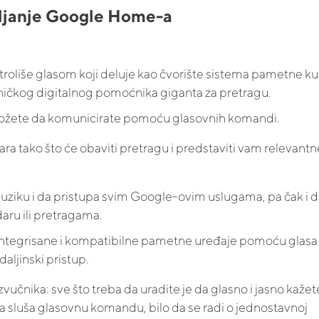
ljanje Google Home-a
roliše glasom koji deluje kao čvorište sistema pametne ku
ničkog digitalnog pomoćnika giganta za pretragu.
 možete da komunicirate pomoću glasovnih komandi.
ra tako što će obaviti pretragu i predstaviti vam relevantn
ziku i da pristupa svim Google-ovim uslugama, pa čak i d
daru ili pretragama.
egrisane i kompatibilne pametne uređaje pomoću glasa i
aljinski pristup.
učnika: sve što treba da uradite je da glasno i jasno kažet
 da sluša glasovnu komandu, bilo da se radi o jednostavnoj