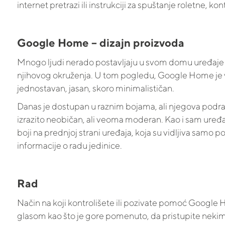
internet pretrazi ili instrukciji za spuštanje roletne, ko
Google Home – dizajn proizvoda
Mnogo ljudi nerado postavljaju u svom domu uređaje i
njihovog okruženja. U tom pogledu, Google Home je 
jednostavan, jasan, skoro minimalističan.
Danas je dostupan u raznim bojama, ali njegova podraz
izrazito neobičan, ali veoma moderan. Kao i sam uređ
boji na prednjoj strani uređaja, koja su vidljiva samo 
informacije o radu jedinice.
Rad
Način na koji kontrolišete ili pozivate pomoć Google H
glasom kao što je gore pomenuto, da pristupite neki