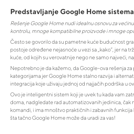
Predstavljanje Google Home sistema
Rešenje Google Home nudi idealnu osnovu za većinu 
kontrolu, mnoge kompatibilne proizvode i mnoge opc
Često se govorilo da su pametne kuće budućnost građev
postoje određene nejasnoće u vezi sa „kako“, jer na trž
kuće, od kojih su verovatnije nego ne samo najveći, najb
Nepotrebno je da kažemo, da Google-ova rešenja za
kategorijama jer Google Home stalno razvija i altern
integracija koje uživaju jednoj od najjačih podrška u
Ovo je inteligentni sistem koji je uvek tu kada vam z
doma, nadgledate rad automatizovanih jedinica, čak mo
komandi, i ima mnoštvo praktičnih i zabavnih funkcija
šta tačno Google Home može da uradi za vas!