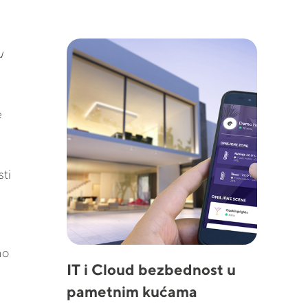
u
e
ti
mo
IT i Cloud bezbednost u
pametnim kućama