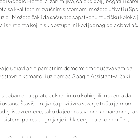
odi Google Home je, zanimljivo, daleko bolji, bogatiji i šaren
 sa kvalitetnim zvučnim sistemom, možete uživati u Spot
zici. Možete čak i da sačuvate sopstvenu muzičku kolekcij
i snimcima koji nisu dostupni ni kod jednog od dobavljač
e-a je upravljanje pametnim domom: omogućava vam da
nostavnih komandi i uz pomoć Google Assistant-a, čak i
u sobama na spratu dok radimo u kuhinji ili možemo da
 ustanu. Štaviše, najveća pozitivna stvar je to što jednom
adnji istovremeno, tako da jednostavnom komandom „La
ni sistem, podesite grejanje ili hlađenje na ekonomično,