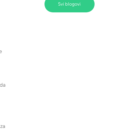
Svi blogovi
e
 da
 za