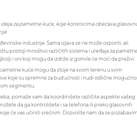
ideja za pametne kuće, koje korisnicima obećava glasovn
ije.
inske industrije. Sama izjava se ne može osporiti, ali
ištu postoji mnoštvo različitih sistema i uređaja za pametn
olji i oni koji mogu da izdrže iz gomile će moći da preživi.
 pametne kuće mogu da stoje na svom terenu u svim
ative koje su spremne za budućnost i nudi odlične mogućnos
 ovom segmentu.
atreba, pomaže vam da koordinišete različite aspekte vašeg
žete da ga kontrolišete i sa telefona ili preko glasovnih
 koje će vas učiniti srećnim. Dozvolite nam da se pozabavi