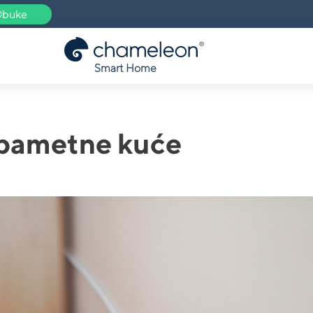
buke
Smart Home
pametne kuće