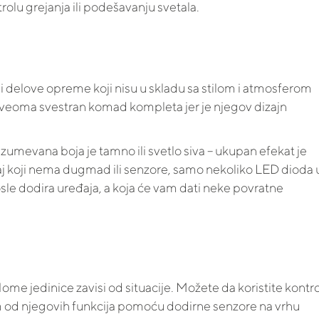
ntrolu grejanja ili podešavanju svetala.
 delove opreme koji nisu u skladu sa stilom i atmosferom
veoma svestran komad kompleta jer je njegov dizajn
umevana boja je tamno ili svetlo siva – ukupan efekat je
aj koji nema dugmad ili senzore, samo nekoliko LED dioda 
posle dodira uređaja, a koja će vam dati neke povratne
ome jedinice zavisi od situacije. Možete da koristite kontr
m od njegovih funkcija pomoću dodirne senzore na vrhu