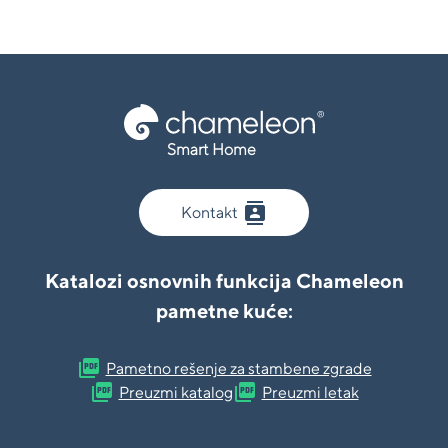
Smart Home
contacts
Kontakt
Katalozi osnovnih funkcija Chameleon
pametne kuće:
picture_as_pdf
Pametno rešenje za stambene zgrade
picture_as_pdf
picture_as_pdf
Preuzmi katalog
Preuzmi letak