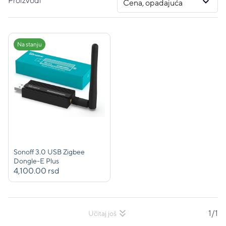
keyboard_arrow_down
Proizvodi
Cena, opadajuća
Na stanju
Sonoff 3.0 USB Zigbee
Dongle-E Plus
4,100.00 rsd
keyboard_double_arrow_down
1/1
Učitaj još