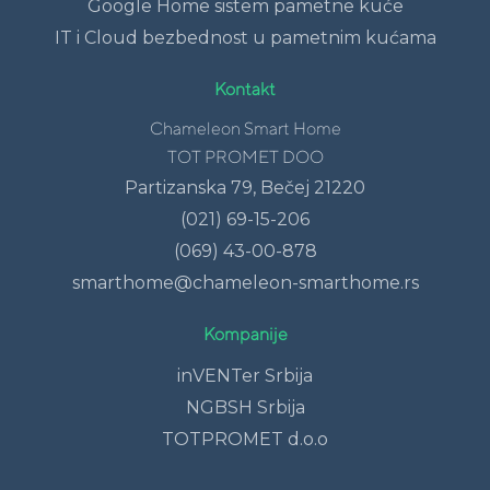
Google Home sistem pametne kuće
IT i Cloud bezbednost u pametnim kućama
Kontakt
Chameleon Smart Home
TOT PROMET DOO
Partizanska 79, Bečej 21220
(021) 69-15-206
(069) 43-00-878
smarthome@chameleon-smarthome.rs
Kompanije
inVENTer Srbija
NGBSH Srbija
TOTPROMET d.o.o