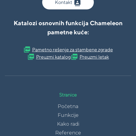
contacts
Kontakt
Katalozi osnovnih funkcija Chameleon
pametne kuće:
picture_as_pdf
Pametno rešenje za stambene zgrade
picture_as_pdf
picture_as_pdf
Preuzmi katalog
Preuzmi letak
Stranice
Početna
Funkcije
Kako radi
Reference