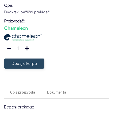
Opis:
Dvokraki bežični prekidač
Proizvođač:
Chameleon
1
remove
add
Dodaj u korpu
Opis proizvoda
Dokumenta
Bežični prekidač