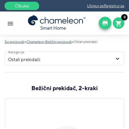
Obuke
Uloguj se
Registruj se
0
store
menu
shopping_cart
Smart Home
>
>
Svi proizvodi
Chameleon Bežični proizvodi
Ostali prekidači
Kategorije
keyboard_arrow_down
Ostali prekidači
Bežični prekidač, 2-kraki