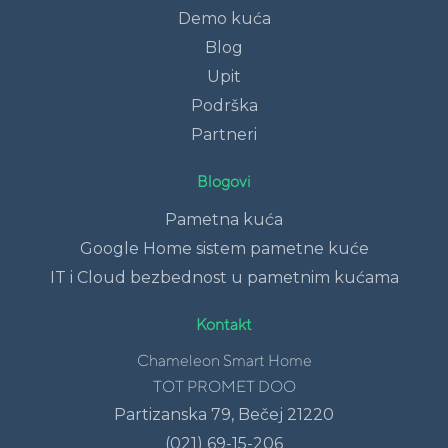
Demo kuća
Blog
Upit
Podrška
Partneri
Blogovi
Pametna kuća
Google Home sistem pametne kuće
IT i Cloud bezbednost u pametnim kućama
Kontakt
Chameleon Smart Home
TOT PROMET DOO
Partizanska 79, Bečej 21220
(021) 69-15-206