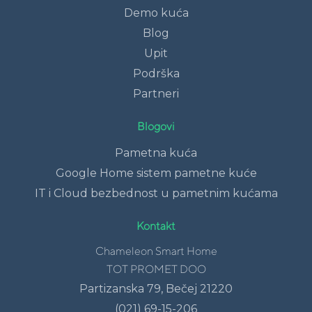
Demo kuća
Blog
Upit
Podrška
Partneri
Blogovi
Pametna kuća
Google Home sistem pametne kuće
IT i Cloud bezbednost u pametnim kućama
Kontakt
Chameleon Smart Home
TOT PROMET DOO
Partizanska 79, Bečej 21220
(021) 69-15-206