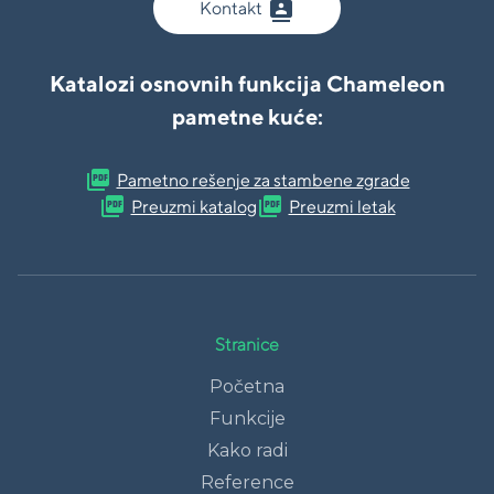
contacts
Kontakt
Katalozi osnovnih funkcija Chameleon
pametne kuće:
picture_as_pdf
Pametno rešenje za stambene zgrade
picture_as_pdf
picture_as_pdf
Preuzmi katalog
Preuzmi letak
Stranice
Početna
Funkcije
Kako radi
Reference