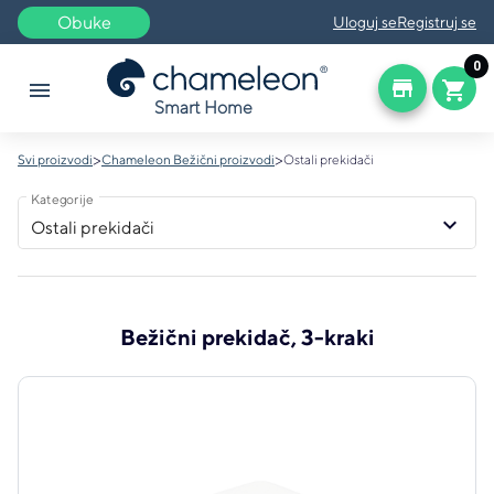
Obuke
Uloguj se
Registruj se
0
store
menu
shopping_cart
Smart Home
>
>
Svi proizvodi
Chameleon Bežični proizvodi
Ostali prekidači
Kategorije
keyboard_arrow_down
Ostali prekidači
Bežični prekidač, 3-kraki