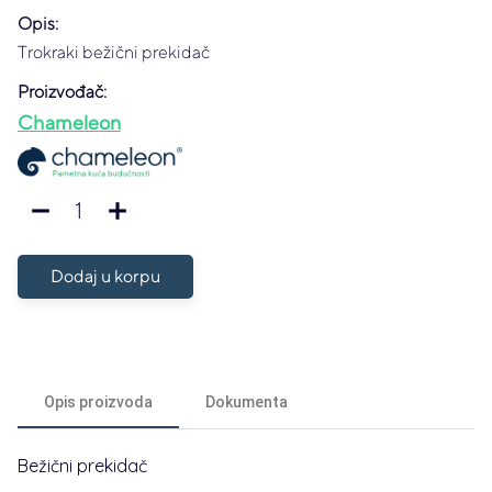
Opis:
Trokraki bežični prekidač
Proizvođač:
Chameleon
1
remove
add
Dodaj u korpu
Opis proizvoda
Dokumenta
Bežični prekidač