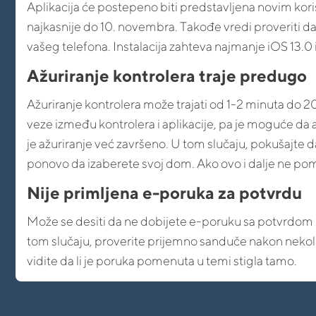
Aplikacija će postepeno biti predstavljena novim korisn
najkasnije do 10. novembra. Takođe vredi proveriti da
vašeg telefona. Instalacija zahteva najmanje iOS 13.0 il
Ažuriranje kontrolera traje predugo
Ažuriranje kontrolera može trajati od 1-2 minuta do 2
veze između kontrolera i aplikacije, pa je moguće da ap
je ažuriranje već završeno. U tom slučaju, pokušajte 
ponovo da izaberete svoj dom. Ako ovo i dalje ne p
Nije primljena e-poruka za potvrdu
Može se desiti da ne dobijete e-poruku sa potvrdom ko
tom slučaju, proverite prijemno sanduče nakon nekol
vidite da li je poruka pomenuta u temi stigla tamo.