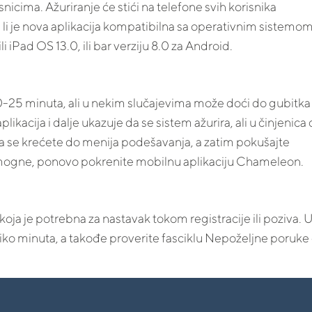
icima. Ažuriranje će stići na telefone svih korisnika
 li je nova aplikacija kompatibilna sa operativnim sistemo
i iPad OS 13.0, ili bar verziju 8.0 za Android.
0-25 minuta, ali u nekim slučajevima može doći do gubitka
likacija i dalje ukazuje da se sistem ažurira, ali u činjenica
da se krećete do menija podešavanja, a zatim pokušajte
omogne, ponovo pokrenite mobilnu aplikaciju Chameleon.
ja je potrebna za nastavak tokom registracije ili poziva. 
iko minuta, a takođe proverite fasciklu Nepoželjne poruke