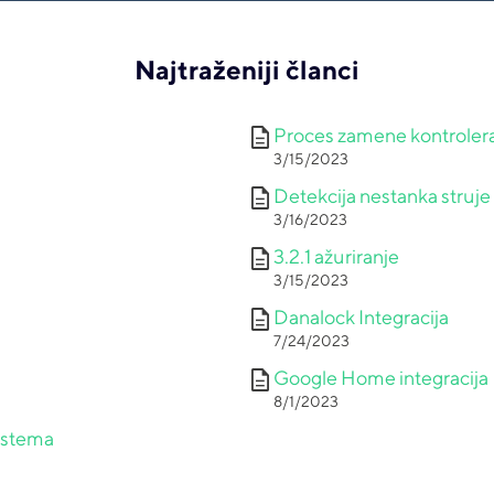
Najtraženiji članci
description
Proces zamene kontroler
3/15/2023
description
Detekcija nestanka struje
3/16/2023
description
3.2.1 ažuriranje
3/15/2023
description
Danalock Integracija
7/24/2023
description
Google Home integracija
8/1/2023
istema