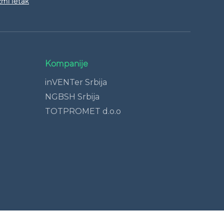
mi letak
Kompanije
inVENTer Srbija
NGBSH Srbija
TOTPROMET d.o.o