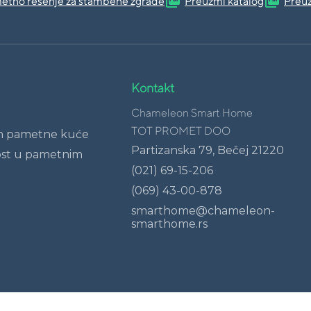
picture_as_pdf
picture_as_pdf
etno rešenje za stambene zgrade
Preuzmi katalog
Preuz
Kontakt
Chameleon Smart Home
TOT PROMET DOO
m pametne kuće
Partizanska 79, Bečej 21220
ost u pametnim
(021) 69-15-206
(069) 43-00-878
smarthome@chameleon-
smarthome.rs