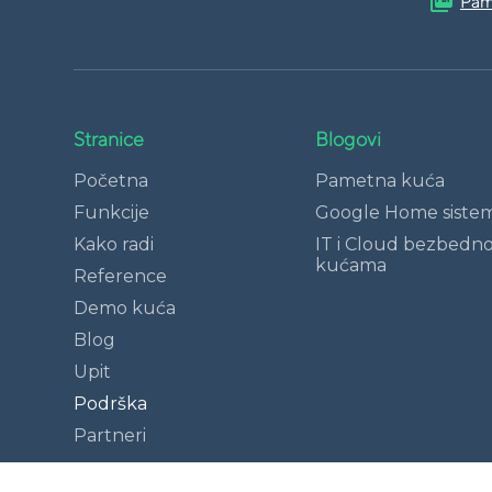
picture_as_pdf
Pam
Stranice
Blogovi
Početna
Pametna kuća
Funkcije
Google Home siste
Kako radi
IT i Cloud bezbedn
kućama
Reference
Demo kuća
Blog
Upit
Podrška
Partneri