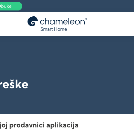
buke
Smart Home
greške
joj prodavnici aplikacija