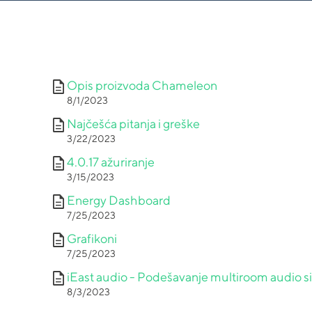
description
Opis proizvoda Chameleon
8/1/2023
description
Najčešća pitanja i greške
3/22/2023
description
4.0.17 ažuriranje
3/15/2023
description
Energy Dashboard
7/25/2023
description
Grafikoni
7/25/2023
description
iEast audio - Podešavanje multiroom audio s
8/3/2023