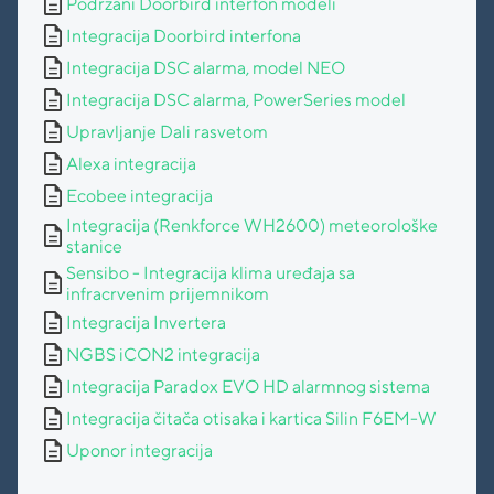
description
Podržani Doorbird interfon modeli
description
Integracija Doorbird interfona
description
Integracija DSC alarma, model NEO
description
Integracija DSC alarma, PowerSeries model
description
Upravljanje Dali rasvetom
description
Alexa integracija
description
Ecobee integracija
Integracija (Renkforce WH2600) meteorološke
description
stanice
Sensibo - Integracija klima uređaja sa
description
infracrvenim prijemnikom
description
Integracija Invertera
description
NGBS iCON2 integracija
description
Integracija Paradox EVO HD alarmnog sistema
description
Integracija čitača otisaka i kartica Silin F6EM-W
description
Uponor integracija