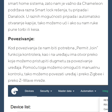
smart home sistema, zato nam je važno da Chameleon
podržava razna Smart lock rešenja, tu pripada i
Danalock. U raznih mogućnosti pripada i automatsko
otvaranje kapije, tako možemo ući i ako su nam ruke
pune torbi ili kesa.
Povezivanje
:
Kod povezivanja će nam biti potrebna „Permit Join”
funkcija kontrolera, kao i na uređaju ima otvor preko
koje možemo pristupiti dugmetu za povezivanje
uređaja. Pomoću toga možemo omogućiti manuelnu
kontrolu, tako možemo povezati uređaj i preko Zigbee i
preko Z-Wave mreže.