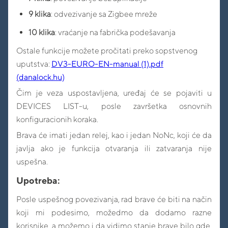
9 klika
: odvezivanje sa Zigbee mreže
10 klika
: vraćanje na fabrička podešavanja
Ostale funkcije možete pročitati preko sopstvenog
uputstva:
DV3-EURO-EN-manual (1).pdf
(danalock.hu)
Čim je veza uspostavljena, uređaj će se pojaviti u
DEVICES LIST-u, posle završetka osnovnih
konfiguracionih koraka.
Brava će imati jedan relej, kao i jedan NoNc, koji će da
javlja ako je funkcija otvaranja ili zatvaranja nije
uspešna.
Upotreba:
Posle uspešnog povezivanja, rad brave će biti na način
koji mi podesimo, možedmo da dodamo razne
korisnike, a možemo i da vidimo stanje brave bilo gde.