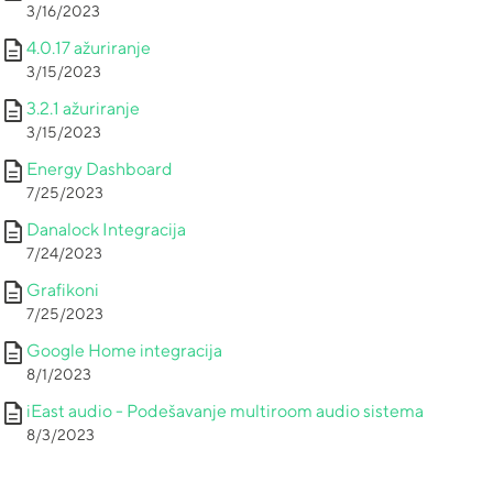
3/16/2023
description
4.0.17 ažuriranje
3/15/2023
description
3.2.1 ažuriranje
3/15/2023
description
Energy Dashboard
7/25/2023
description
Danalock Integracija
7/24/2023
description
Grafikoni
7/25/2023
description
Google Home integracija
8/1/2023
description
iEast audio - Podešavanje multiroom audio sistema
8/3/2023