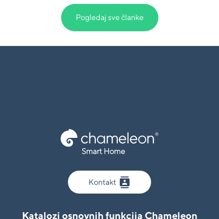
Pogledaj sve članke
Smart Home
contacts
Kontakt
Katalozi osnovnih funkcija Chameleon