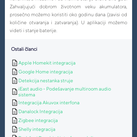
Zahvaljujući dobrom životnom veku akumulatora,
prosečno možemo koristiti oko godinu dana (zavisi od
količine otvaranja i zatvaranja). U aplikaciji možemo
videti i stanje baterije.
Ostali članci
description
Apple Homekit integracija
description
Google Home integracija
description
Detekcija nestanka struje
iEast audio - Podešavanje multiroom audio
description
sistema
description
Integracija Akuvox interfona
description
Danalock Integracija
description
Zigbee integracija
description
Shelly integracija