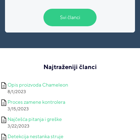
Svi članci
Najtraženiji članci
description
Opis proizvoda Chameleon
8/1/2023
description
Proces zamene kontrolera
3/15/2023
description
Najčešća pitanja i greške
3/22/2023
description
Detekcija nestanka struje