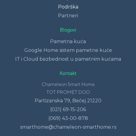
Podrška
Partneri
Blogovi
Pametna kuća
Google Home sistem pametne kuće
IT i Cloud bezbednost u pametnim kućama
Kontakt
Chameleon Smart Home
TOT PROMET DOO
Partizanska 79, Bečej 21220
(021) 69-15-206
(069) 43-00-878
smarthome@chameleon-smarthome.rs