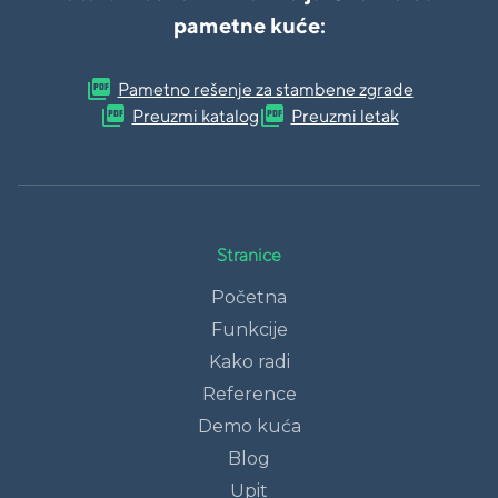
pametne kuće:
picture_as_pdf
Pametno rešenje za stambene zgrade
picture_as_pdf
picture_as_pdf
Preuzmi katalog
Preuzmi letak
Stranice
Početna
Funkcije
Kako radi
Reference
Demo kuća
Blog
Upit