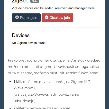
Preko prethodno pomenute rupe na Danalock uređaju
možemo pritisnuti dugme. U zavisnosti od toga koliko
puta stisnemo, možemo pristupiti raznim funkcijama:
1 klik
: možemo povezati uređaj na Zigbee ili Z-
Wave mrežu,
(u slučaju Z-Wave-a, radi i povezivanje i
odvezivanje)
7 klika
: povezivanje bez aplikacije