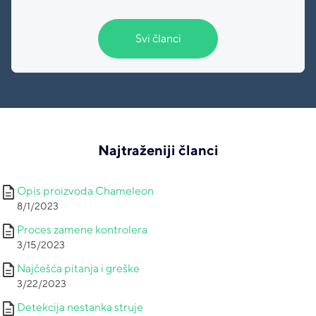
Svi članci
Najtraženiji članci
description
Opis proizvoda Chameleon
8/1/2023
description
Proces zamene kontrolera
3/15/2023
description
Najčešća pitanja i greške
3/22/2023
description
Detekcija nestanka struje