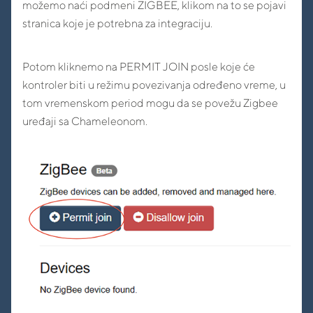
možemo naći podmeni ZIGBEE, klikom na to se pojavi
stranica koje je potrebna za integraciju.
Potom kliknemo na PERMIT JOIN posle koje će
kontroler biti u režimu povezivanja određeno vreme, u
tom vremenskom period mogu da se povežu Zigbee
uređaji sa Chameleonom.