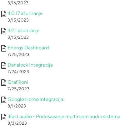
3/16/2023
description
4.0.17 ažuriranje
3/15/2023
description
3.2.1 ažuriranje
3/15/2023
description
Energy Dashboard
7/25/2023
description
Danalock Integracija
7/24/2023
description
Grafikoni
7/25/2023
description
Google Home integracija
8/1/2023
description
iEast audio - Podešavanje multiroom audio sistema
8/3/2023