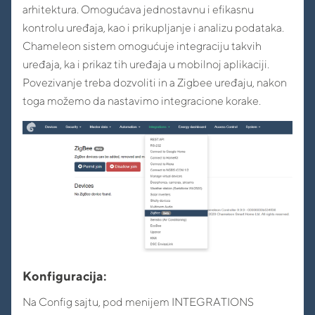
arhitektura. Omogućava jednostavnu i efikasnu
kontrolu uređaja, kao i prikupljanje i analizu podataka.
Chameleon sistem omogućuje integraciju takvih
uređaja, ka i prikaz tih uređaja u mobilnoj aplikaciji.
Povezivanje treba dozvoliti in a Zigbee uređaju, nakon
toga možemo da nastavimo integracione korake.
Konfiguracija
:
Na Config sajtu, pod menijem INTEGRATIONS