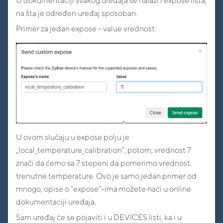
U dokumentaciji svakog uređaja se nalazi i expose lista,
na šta je određen uređaj sposoban.
Primer za jedan expose – value vrednost:
U ovom slučaju u expose polju je
„local_temperature_calibration”, potom, vrednost 7
znači da ćemo sa 7 stepeni da pomerimo vrednost
trenutne temperature. Ovo je samo jedan primer od
mnogo, opise o “expose”-ima možete naći u online
dokumentaciji uređaja.
Sam uređaj će se pojaviti i u DEVICES listi, ka i u