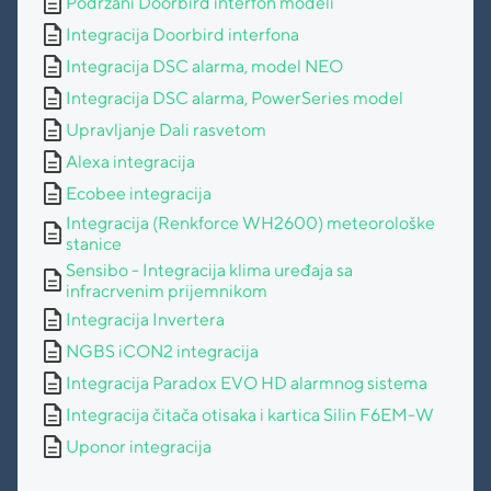
description
Podržani Doorbird interfon modeli
description
Integracija Doorbird interfona
description
Integracija DSC alarma, model NEO
description
Integracija DSC alarma, PowerSeries model
description
Upravljanje Dali rasvetom
description
Alexa integracija
description
Ecobee integracija
Integracija (Renkforce WH2600) meteorološke
description
stanice
Sensibo - Integracija klima uređaja sa
description
infracrvenim prijemnikom
description
Integracija Invertera
description
NGBS iCON2 integracija
description
Integracija Paradox EVO HD alarmnog sistema
description
Integracija čitača otisaka i kartica Silin F6EM-W
description
Uponor integracija