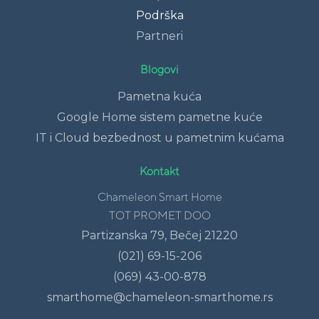
Podrška
Partneri
Blogovi
Pametna kuća
Google Home sistem pametne kuće
IT i Cloud bezbednost u pametnim kućama
Kontakt
Chameleon Smart Home
TOT PROMET DOO
Partizanska 79, Bečej 21220
(021) 69-15-206
(069) 43-00-878
smarthome@chameleon-smarthome.rs