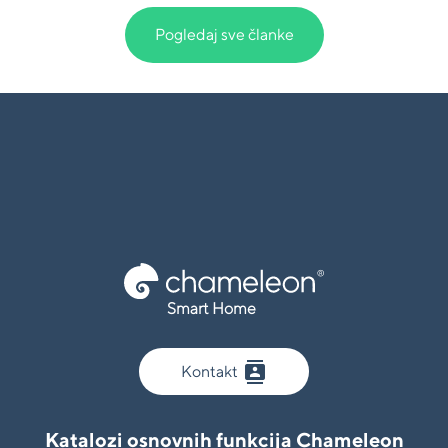
Pogledaj sve članke
Smart Home
contacts
Kontakt
Katalozi osnovnih funkcija Chameleon