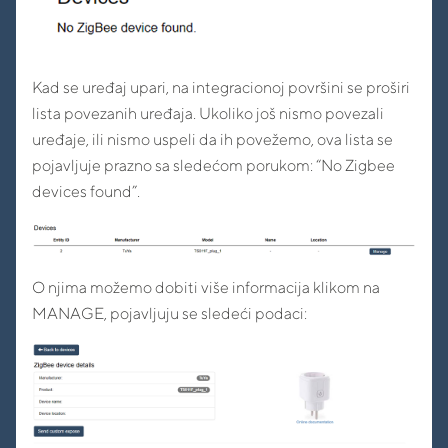
Kad se uređaj upari, na integracionoj površini se proširi
lista povezanih uređaja. Ukoliko još nismo povezali
uređaje, ili nismo uspeli da ih povežemo, ova lista se
pojavljuje prazno sa sledećom porukom: “No Zigbee
devices found”.
O njima možemo dobiti više informacija klikom na
MANAGE, pojavljuju se sledeći podaci: