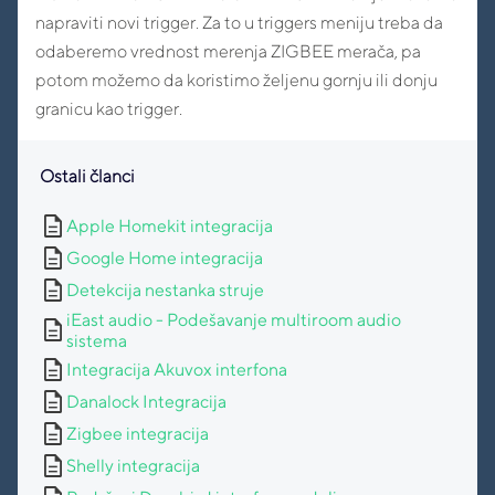
napraviti novi trigger. Za to u triggers meniju treba da
odaberemo vrednost merenja ZIGBEE merača, pa
potom možemo da koristimo željenu gornju ili donju
granicu kao trigger.
Ostali članci
description
Apple Homekit integracija
description
Google Home integracija
description
Detekcija nestanka struje
iEast audio - Podešavanje multiroom audio
description
sistema
description
Integracija Akuvox interfona
description
Danalock Integracija
description
Zigbee integracija
description
Shelly integracija