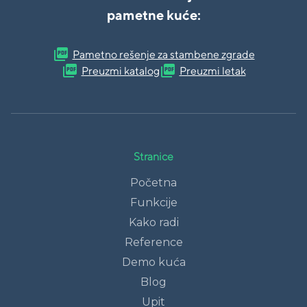
pametne kuće:
picture_as_pdf
Pametno rešenje za stambene zgrade
picture_as_pdf
picture_as_pdf
Preuzmi katalog
Preuzmi letak
Stranice
Početna
Funkcije
Kako radi
Reference
Demo kuća
Blog
Upit