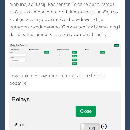
mobilnoj aplikaciji, kao senzor. To će se desiti samo u
slučaju ako imenujemo i dodelimo lokaciju uređaju na
konfiguracionoj površini. A u drop-down listi je
potrebno da odaberemo “Connected” da bi smo mogli
da koristimo uređaj za bilo kakvu automatizaciju.
Otvaranjem Relays menija ćemo videti sledeće
podatke: